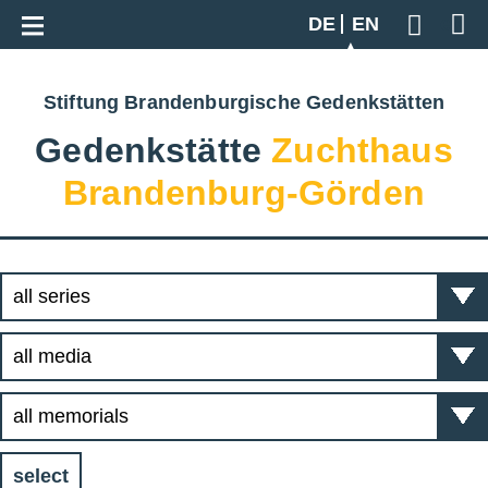
Go back to overview
DE
EN
Geben S
Stiftung Brandenburgische Gedenkstätten
Gedenkstätte
Zuchthaus
Brandenburg-Görden
select