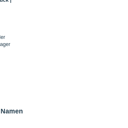
der
lager
m Namen