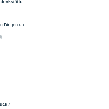
denkstätte
on Dingen an
t
rück
/