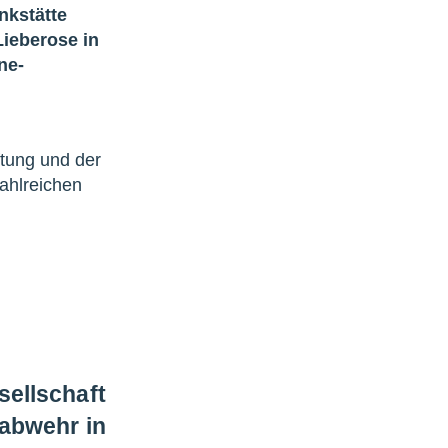
nkstätte
ieberose in
ne-
iftung und der
ahlreichen
ellschaft
eabwehr in