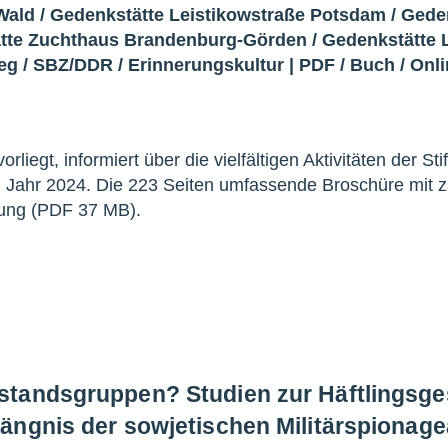
Wald
/
Gedenkstätte Leistikowstraße Potsdam
/
Gede
tte Zuchthaus Brandenburg-Görden
/
Gedenkstätte L
ieg
/
SBZ/DDR
/
Erinnerungskultur
|
PDF
/
Buch
/
Onli
rliegt, informiert über die vielfältigen Aktivitäten der St
 Jahr 2024. Die 223 Seiten umfassende Broschüre mit z
gung (PDF 37 MB).
tandsgruppen? Studien zur Häftlingsges
ängnis der sowjetischen Militärspionag