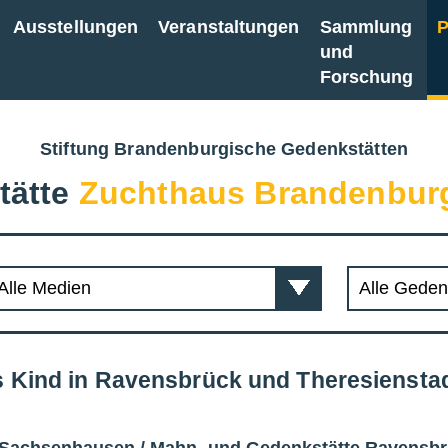
Ausstellungen
Veranstaltungen
Sammlung
P
und
Forschung
Stiftung Brandenburgische Gedenkstätten
tätte
Zuchthaus Brandenbur
s Kind in Ravensbrück und Theresiensta
 Sachsenhausen
/
Mahn- und Gedenkstätte Ravensb