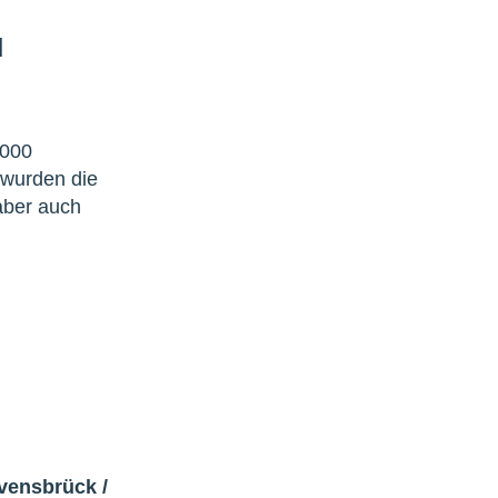
|
 000
 wurden die
aber auch
avensbrück
/