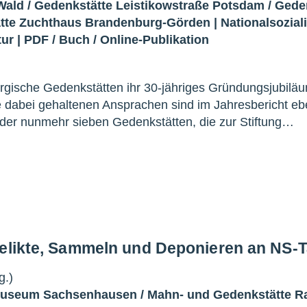
Wald
/
Gedenkstätte Leistikowstraße Potsdam
/
Gede
tte Zuchthaus Brandenburg-Görden
|
Nationalsozia
tur
|
PDF
/
Buch
/
Online-Publikation
urgische Gedenkstätten ihr 30-jähriges Gründungsjubilä
ie dabei gehaltenen Ansprachen sind im Jahresbericht e
en der nunmehr sieben Gedenkstätten, die zur Stiftung…
Relikte, Sammeln und Deponieren an NS-T
g.)
Museum Sachsenhausen
/
Mahn- und Gedenkstätte R