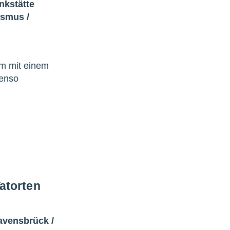
nkstätte
lismus
/
um mit einem
benso
atorten
avensbrück
/