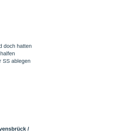
d doch hatten
 halfen
r SS ablegen
avensbrück
/