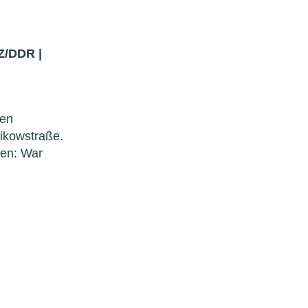
Z/DDR
|
len
ikowstraße.
gen: War
s