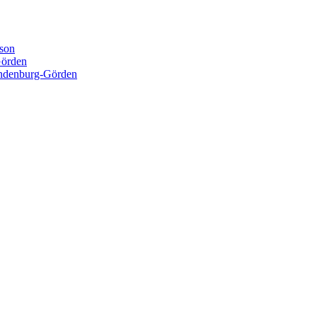
ison
Görden
andenburg-Görden