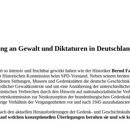
ng an Gewalt und Diktaturen in Deutschla
rt so intensiv und fruchtbar gewirkt haben wie der Historiker
Bernd F
er Historischen Kommission beim SPD-Vorstand. Neben seinem breiten 
nen Stiftungen, Museen und Gedenkstätten die deutsche Geschichtskul
dlicher Gewaltkontexte und um eine Annäherung der unterschiedliche
inistischen Verbrechen durch den Hinweis auf nationalsozialistische Ver
rtenkommission zur Neukonzeption der brandenburgischen Gedenkstätten
erige Verhältnis der Vergangenheiten vor und nach 1945 auszubalancie
nach den aktuellen Herausforderungen der Gedenk- und Geschichtskult
auf welchen konzeptionellen Überlegungen beruhen sie und wie könn