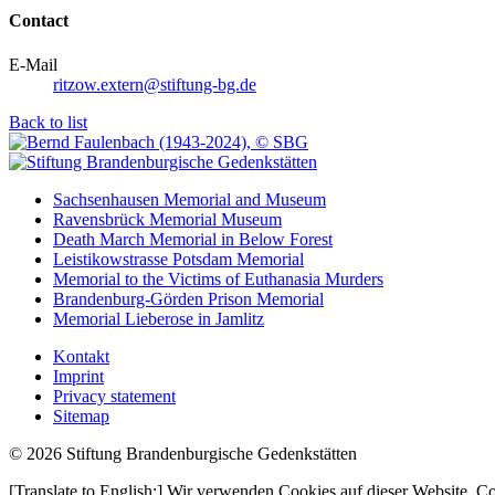
Contact
E-Mail
ritzow.extern@stiftung-bg.de
Back to list
Sachsenhausen Memorial and Museum
Ravensbrück Memorial Museum
Death March Memorial in Below Forest
Leistikowstrasse Potsdam Memorial
Memorial to the Victims of Euthanasia Murders
Brandenburg-Görden Prison Memorial
Memorial Lieberose in Jamlitz
Kontakt
Imprint
Privacy statement
Sitemap
© 2026 Stiftung Brandenburgische Gedenkstätten
[Translate to English:] Wir verwenden Cookies auf dieser Website. C