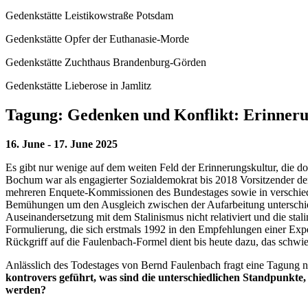
Gedenkstätte Leistikowstraße Potsdam
Gedenkstätte Opfer der Euthanasie-Morde
Gedenkstätte Zuchthaus Brandenburg-Görden
Gedenkstätte Lieberose in Jamlitz
Tagung: Gedenken und Konflikt: Erinneru
16. June - 17. June 2025
Es gibt nur wenige auf dem weiten Feld der Erinnerungskultur, die do
Bochum war als engagierter Sozialdemokrat bis 2018 Vorsitzender d
mehreren Enquete-Kommissionen des Bundestages sowie in verschiede
Bemühungen um den Ausgleich zwischen der Aufarbeitung unterschie
Auseinandersetzung mit dem Stalinismus nicht relativiert und die stal
Formulierung, die sich erstmals 1992 in den Empfehlungen einer Expe
Rückgriff auf die Faulenbach-Formel dient bis heute dazu, das schwi
Anlässlich des Todestages von Bernd Faulenbach fragt eine Tagung 
kontrovers geführt, was sind die unterschiedlichen Standpunkte, 
werden?