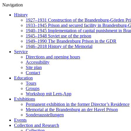
Navigation
History
1927–1931 Construction of the Brandenburg-Görden Pr
1933–1945 Prison and secured facility in Brandenburg-
1940–1945 Implementation of capital punishment in Br
1945–1948 Soviet use of the prison
1949–1990 The Brandenburg Prison in the GDR
1946–2018 History of the Memorial
Service
Directions and opening hours
Accessibility
Site plan
Contact
Education
Tours
Groups
Workshop mit Lern-App
Exhibitions
Permanent exhibition in the former Director’s Residence
Memorial at the Brandenburg an der Havel Prison
Sonderausstellungen
Events
Collection and Research
Collection