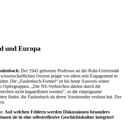
nd und Europa
aulenbach
. Der 1943 geborene Professor an der Ruhr-Universität
wissenschaftlichen Oeuvre prägte vor allem sein Engagement in
tur. Die „Faulenbach-Formel“ ist bis heute Ausweis seiner
n Opfergruppen. „Die NS-Verbrechen dürfen durch die
brechen nicht bagatellisiert werden“, so die einprägsame
 findet, die Faulenbach als deren Vorsitzender verfasst hat. Der
ren.
ur.
Auf welchen Feldern werden Diskussionen besonders
en sie in eine selbstreflexive Geschichtskultur integriert