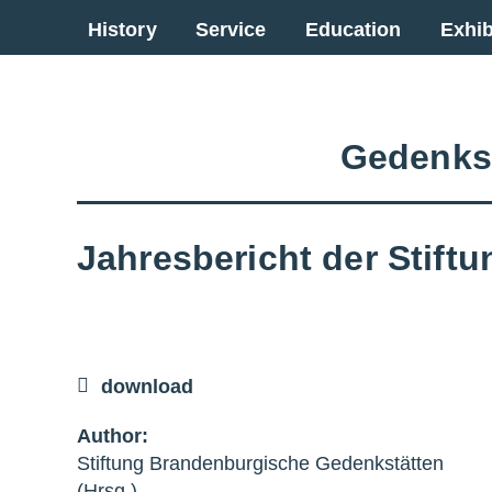
Go back to overview
History
Service
Education
Exhib
Gedenks
Jahresbericht der Stif
download
Author:
Stiftung Brandenburgische Gedenkstätten
(Hrsg.)