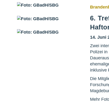
Brandenb
6. Tr
Hafto
14. Juni 
Zwei inte
Polizei i
Daueraus
ehemalige
inklusive
Die Mitgl
Forschung
Magdebur
Mehr Fot