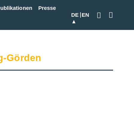
ublikationen
Presse
DE
EN
Geben Sie hier
g-Görden